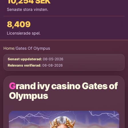
10,254 SEK
Senaste stora vinsten.
8,409
Licensierade spel.
Home
/
Gates Of Olympus
Senast uppdaterad:
06-05-2026
Relevans verifierad:
06-08-2026
Grand ivy casino Gates of
Olympus