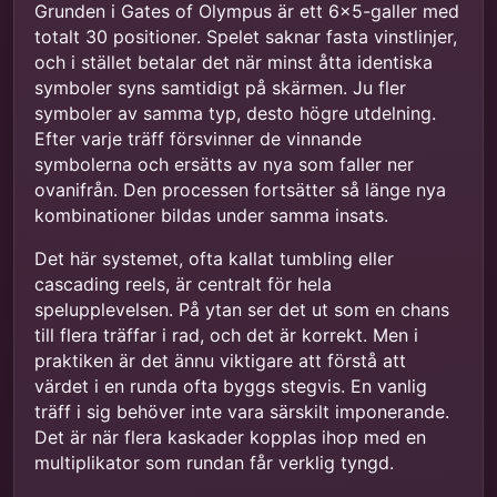
Grunden i Gates of Olympus är ett 6x5-galler med
totalt 30 positioner. Spelet saknar fasta vinstlinjer,
och i stället betalar det när minst åtta identiska
symboler syns samtidigt på skärmen. Ju fler
symboler av samma typ, desto högre utdelning.
Efter varje träff försvinner de vinnande
symbolerna och ersätts av nya som faller ner
ovanifrån. Den processen fortsätter så länge nya
kombinationer bildas under samma insats.
Det här systemet, ofta kallat tumbling eller
cascading reels, är centralt för hela
spelupplevelsen. På ytan ser det ut som en chans
till flera träffar i rad, och det är korrekt. Men i
praktiken är det ännu viktigare att förstå att
värdet i en runda ofta byggs stegvis. En vanlig
träff i sig behöver inte vara särskilt imponerande.
Det är när flera kaskader kopplas ihop med en
multiplikator som rundan får verklig tyngd.