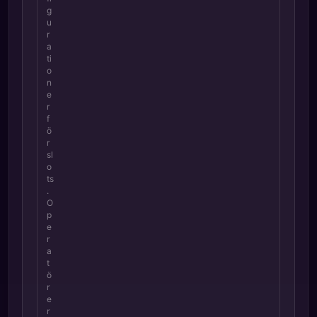
g
u
r
a
ti
o
n
e
r
f
ö
r
sl
o
ts
.
O
p
e
r
a
t
ö
r
e
r