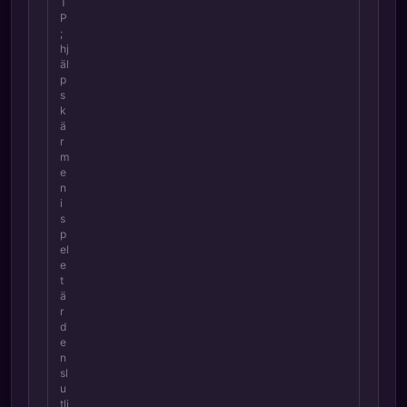
T
P
;
hj
äl
p
s
k
ä
r
m
e
n
i
s
p
el
e
t
ä
r
d
e
n
sl
u
tli