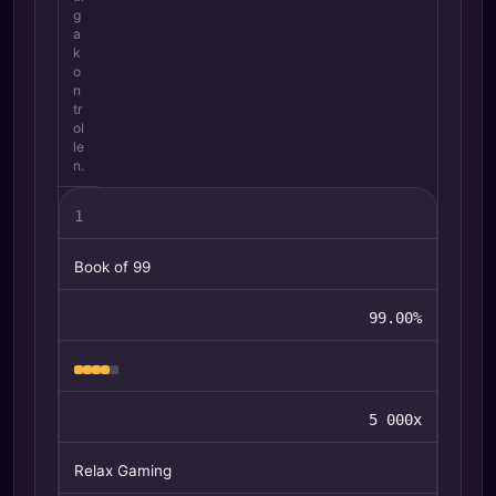
g
a
k
o
n
tr
ol
le
n.
1
Book of 99
99.00%
4/5
5 000x
Relax Gaming