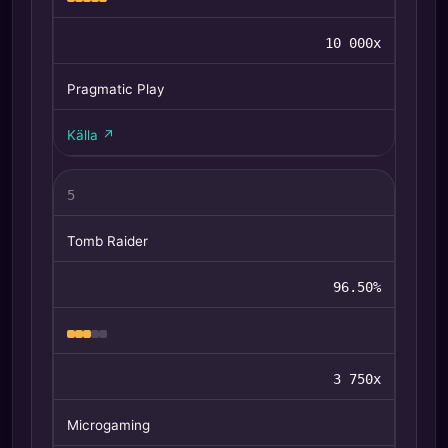
5/5
10 000x
Pragmatic Play
Källa ↗
5
Tomb Raider
96.50%
3/5
3 750x
Microgaming