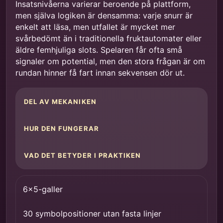
Insatsnivåerna varierar beroende på plattform,
men själva logiken är densamma: varje snurr är
enkelt att läsa, men utfallet är mycket mer
svårbedömt än i traditionella fruktautomater eller
äldre femhjuliga slots. Spelaren får ofta små
signaler om potential, men den stora frågan är om
rundan hinner få fart innan sekvensen dör ut.
DEL AV MEKANIKEN
HUR DEN FUNGERAR
VAD DET BETYDER I PRAKTIKEN
6x5-galler
30 symbolpositioner utan fasta linjer