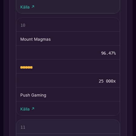
Källa ↗
10
Mount Magmas
96.47%
5/5
25 000x
Push Gaming
Källa ↗
11