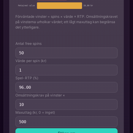
Retained value
28,80 kr
Förväntade vinster = spins × värde × RTP. Omsättningskravet
på vinsterna urholkar värdet; ett lågt maxuttag kan begränsa
det ytterligare.
Antal free spins
Värde per spin (kr)
Spel-RTP (%)
Omsättningskrav på vinster ×
Maxuttag (kr, 0 = inget)