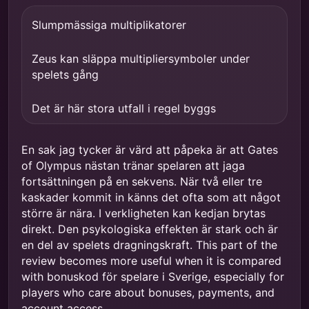
Slumpmässiga multiplikatorer
Zeus kan släppa multipliersymboler under
spelets gång
Det är här stora utfall i regel byggs
En sak jag tycker är värd att påpeka är att Gates
of Olympus nästan tränar spelaren att jaga
fortsättningen på en sekvens. När två eller tre
kaskader kommit in känns det ofta som att något
större är nära. I verkligheten kan kedjan brytas
direkt. Den psykologiska effekten är stark och är
en del av spelets dragningskraft. This part of the
review becomes more useful when it is compared
with
bonuskod för spelare i Sverige
, especially for
players who care about bonuses, payments, and
account access.