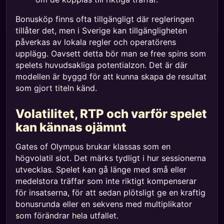
Bonusköp finns ofta tillgängligt där regleringen
tillåter det, men i Sverige kan tillgängligheten
påverkas av lokala regler och operatörens
upplägg. Oavsett detta bör man se free spins som
spelets huvudsakliga potentialzon. Det är där
modellen är byggd för att kunna skapa de resultat
som gjort titeln känd.
Volatilitet, RTP och varför spelet
kan kännas ojämnt
Gates of Olympus brukar klassas som en
högvolatil slot. Det märks tydligt i hur sessionerna
utvecklas. Spelet kan gå länge med små eller
medelstora träffar som inte riktigt kompenserar
för insatserna, för att sedan plötsligt ge en kraftig
bonusrunda eller en sekvens med multiplikator
som förändrar hela utfallet.