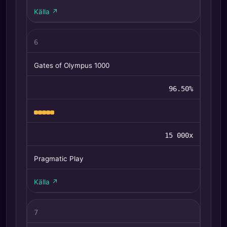
Källa ↗
6
Gates of Olympus 1000
96.50%
5/5
15 000x
Pragmatic Play
Källa ↗
7