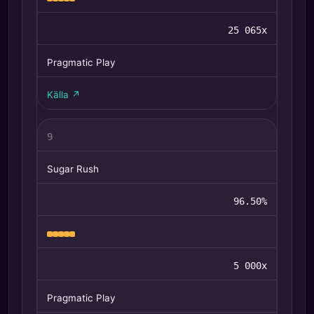
5/5
25 065x
Pragmatic Play
Källa ↗
9
Sugar Rush
96.50%
5/5
5 000x
Pragmatic Play