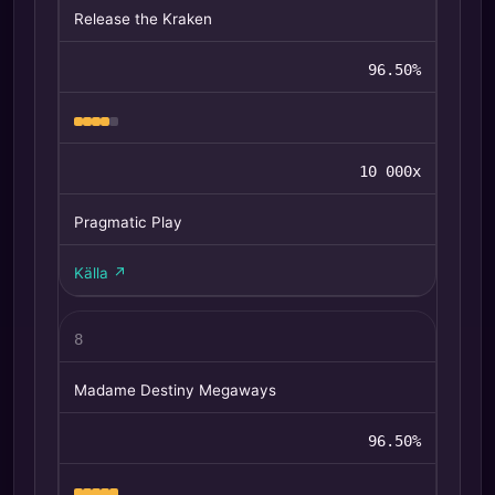
Release the Kraken
96.50%
4/5
10 000x
Pragmatic Play
Källa ↗
8
Madame Destiny Megaways
96.50%